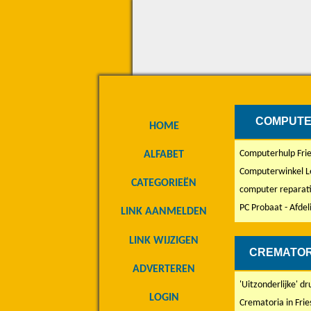
COMPUTE
HOME
Computerhulp Frie
ALFABET
Computerwinkel L
CATEGORIEËN
computer reparati
PC Probaat - Afde
LINK AANMELDEN
LINK WIJZIGEN
CREMATOR
ADVERTEREN
'Uitzonderlijke' d
LOGIN
Crematoria in Frie