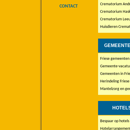
Crematorium Andr
CONTACT
Crematorium Has
Crematorium Lee
Huisdieren Crema
GEMEENTE
Friese gemeenten
Gemeente-vacature
Gemeenten in Frie
Herindeling Fries
Mantelzorg en g
HOTEL
Bespaar op hotels 
Hotelarrangemente