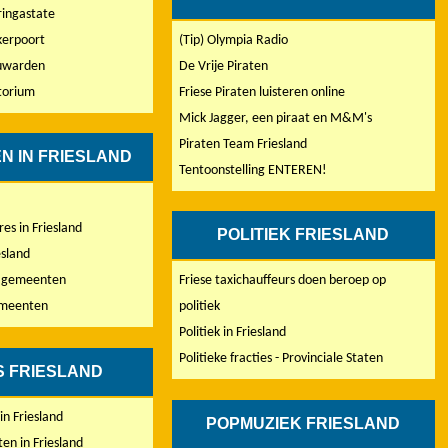
ingastate
kerpoort
(Tip) Olympia Radio
uwarden
De Vrije Piraten
torium
Friese Piraten luisteren online
Mick Jagger, een piraat en M&M's
Piraten Team Friesland
N IN FRIESLAND
Tentoonstelling ENTEREN!
s in Friesland
POLITIEK FRIESLAND
sland
e gemeenten
Friese taxichauffeurs doen beroep op
emeenten
politiek
Politiek in Friesland
Politieke fracties - Provinciale Staten
S FRIESLAND
in Friesland
POPMUZIEK FRIESLAND
n in Friesland