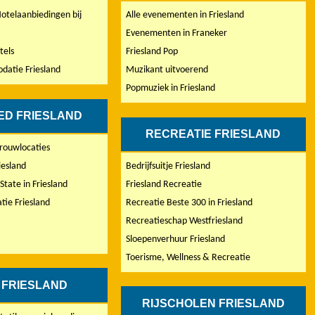
Hotelaanbiedingen bij
Alle evenementen in Friesland
Evenementen in Franeker
tels
Friesland Pop
atie Friesland
Muzikant uitvoerend
Popmuziek in Friesland
ED FRIESLAND
RECREATIE FRIESLAND
rouwlocaties
iesland
Bedrijfsuitje Friesland
tate in Friesland
Friesland Recreatie
atie Friesland
Recreatie Beste 300 in Friesland
Recreatieschap Westfriesland
Sloepenverhuur Friesland
Toerisme, Wellness & Recreatie
 FRIESLAND
RIJSCHOLEN FRIESLAND