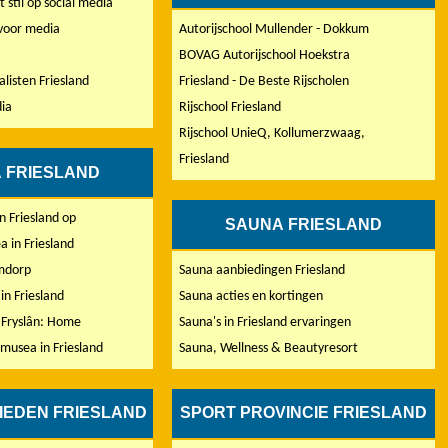
t stil op social media
voor media
Autorijschool Mullender - Dokkum
BOVAG Autorijschool Hoekstra
alisten Friesland
Friesland - De Beste Rijscholen
ia
Rijschool Friesland
Rijschool UnieQ, Kollumerzwaag,
Friesland
 FRIESLAND
in Friesland op
SAUNA FRIESLAND
 in Friesland
mdorp
Sauna aanbiedingen Friesland‎
n Friesland
Sauna acties en kortingen
Fryslân: Home
Sauna's in Friesland ervaringen
 musea in Friesland
Sauna, Wellness & Beautyresort
IEDEN FRIESLAND
SPORT PROVINCIE FRIESLAND