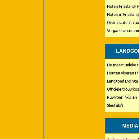
Hotels Friesland- 
Hotels in Friesland
Overnachten in ho
Vergaderaccommod
LANDGO
De meest unieke t
Houten vloeren Fr
Landgoed Eysinga S
Officiële trouwloc
Ruwvoer inkuilen
Sleufsilo's
MEDIA