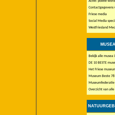
Actie: politie word
Contactgegevens 
Friese media
Social Media speci
Westfriesland Med
MUSEA
Bekijk alle musea 
DE 10 BESTE musea
Het Friese museu
Museum Beste 78 i
Museumfederatie 
Overzicht van alle
NATUURGEB